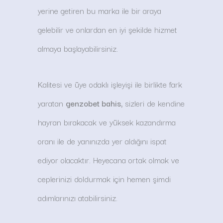
yerine getiren bu marka ile bir araya
gelebilir ve onlardan en iyi şekilde hizmet
almaya başlayabilirsiniz.
Kalitesi ve üye odaklı işleyişi ile birlikte fark
yaratan
genzobet bahis,
sizleri de kendine
hayran bırakacak ve yüksek kazandırma
oranı ile de yanınızda yer aldığını ispat
ediyor olacaktır. Heyecana ortak olmak ve
ceplerinizi doldurmak için hemen şimdi
adımlarınızı atabilirsiniz.