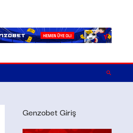
Arama
Genzobet Giriş