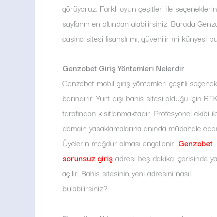
görüyoruz. Farklı oyun çeşitleri ile seçenekleriniz
sayfanın en altından alabilirsiniz. Burada Genz
casino sitesi lisanslı mı, güvenilir mi künyesi 
Genzobet Giriş Yöntemleri Nelerdir
Genzobet mobil giriş yöntemleri çeşitli seçenek
barındırır. Yurt dışı bahis sitesi olduğu için BT
tarafından kısıtlanmaktadır. Profesyonel ekibi il
domain yasaklamalarına anında müdahale eder
Üyelerin mağdur olması engellenir.
Genzobet
sorunsuz giriş
adresi beş dakika içerisinde y
açılır. Bahis sitesinin yeni adresini nasıl
bulabilirsiniz?