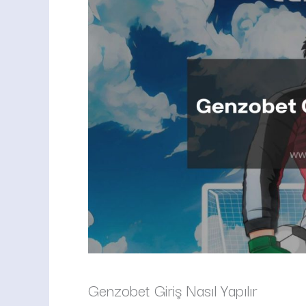
Genzobet Giriş Nasıl Yapılır