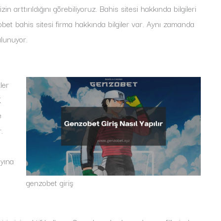
in arttırıldığını görebiliyoruz. Bahis sitesi hakkında bilgileri
obet bahis sitesi firma hakkında bilgiler var. Aynı zamanda
bulunuyor.
ler
K
e
.
ayına
genzobet giriş