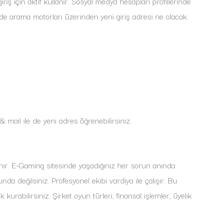
riş için aktif kullanır. Sosyal medya hesapları profillerinde
de arama motorları üzerinden yeni giriş adresi ne olacak
& mail ile de yeni adres öğrenebilirsiniz.
anınır. E-Gaming sitesinde yaşadığınız her sorun anında
nda değilsiniz. Profesyonel ekibi vardiya ile çalışır. Bu
kurabilirsiniz. Şirket oyun türleri, finansal işlemler, üyelik