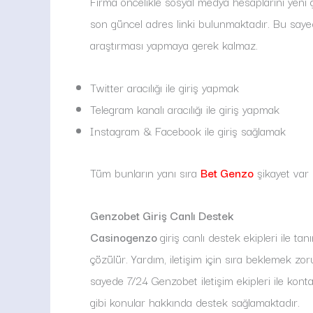
Firma öncelikle sosyal medya hesaplarını yeni gi
son güncel adres linki bulunmaktadır. Bu saye
araştırması yapmaya gerek kalmaz.
Twitter aracılığı ile giriş yapmak
Telegram kanalı aracılığı ile giriş yapmak
Instagram & Facebook ile giriş sağlamak
Tüm bunların yanı sıra
Bet Genzo
şikayet var 
Genzobet Giriş Canlı Destek
Casinogenzo
giriş canlı destek ekipleri ile t
çözülür. Yardım, iletişim için sıra beklemek zoru
sayede 7/24 Genzobet iletişim ekipleri ile kontak 
gibi konular hakkında destek sağlamaktadır.