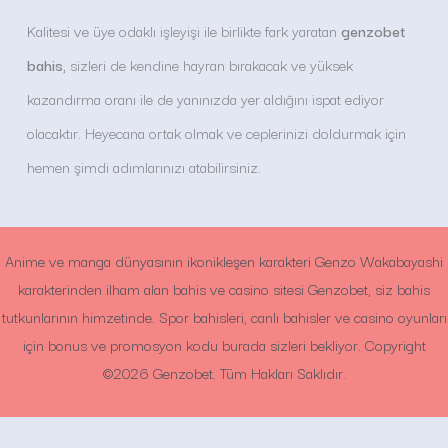
Kalitesi ve üye odaklı işleyişi ile birlikte fark yaratan
genzobet
bahis,
sizleri de kendine hayran bırakacak ve yüksek
kazandırma oranı ile de yanınızda yer aldığını ispat ediyor
olacaktır. Heyecana ortak olmak ve ceplerinizi doldurmak için
hemen şimdi adımlarınızı atabilirsiniz.
Anime ve manga dünyasının ikonikleşen karakteri Genzo Wakabayashi
karakterinden ilham alan bahis ve casino sitesi Genzobet, siz bahis
tutkunlarının himzetinde. Spor bahisleri, canlı bahisler ve casino oyunları
için bonus ve promosyon kodu burada sizleri bekliyor. Copyright
©2026 Genzobet. Tüm Hakları Saklıdır.