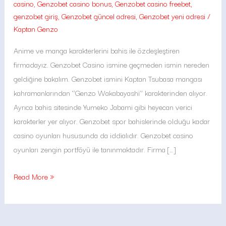
casino
,
Genzobet casino bonus
,
Genzobet casino freebet
,
genzobet giriş
,
Genzobet güncel adresi
,
Genzobet yeni adresi
/
Kaptan Genzo
Anime ve manga karakterlerini bahis ile özdeşleştiren
firmadayız. Genzobet Casino ismine geçmeden ismin nereden
geldiğine bakalım. Genzobet ismini Kaptan Tsubasa mangası
kahramanlarından ‘’Genzo Wakabayashi’’ karakterinden alıyor.
Ayrıca bahis sitesinde Yumeko Jabami gibi heyecan verici
karakterler yer alıyor. Genzobet spor bahislerinde olduğu kadar
casino oyunları hususunda da iddialıdır. Genzobet casino
oyunları zengin portföyü ile tanınmaktadır. Firma […]
Genzobet
Read More »
Casino
Oyunları