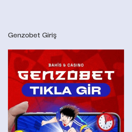
Genzobet Giriş