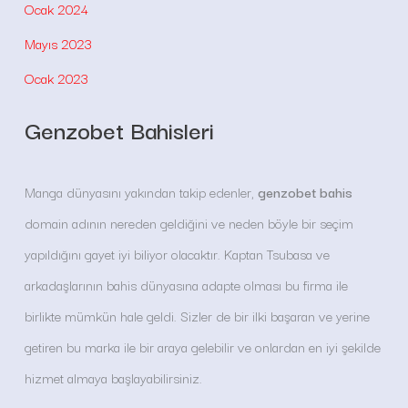
Ocak 2024
Mayıs 2023
Ocak 2023
Genzobet Bahisleri
Manga dünyasını yakından takip edenler,
genzobet bahis
domain adının nereden geldiğini ve neden böyle bir seçim
yapıldığını gayet iyi biliyor olacaktır. Kaptan Tsubasa ve
arkadaşlarının bahis dünyasına adapte olması bu firma ile
birlikte mümkün hale geldi. Sizler de bir ilki başaran ve yerine
getiren bu marka ile bir araya gelebilir ve onlardan en iyi şekilde
hizmet almaya başlayabilirsiniz.