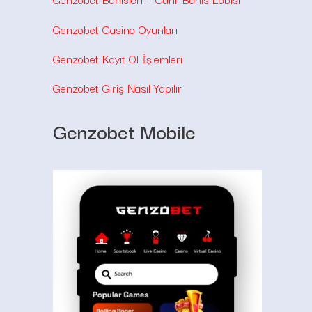
Genzobet Casino Oyunları
Genzobet Kayıt Ol İşlemleri
Genzobet Giriş Nasıl Yapılır
Genzobet Mobile