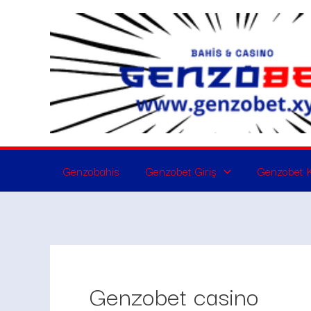
İçeriğe
atla
Genzobahis
Genzobet Giriş
Genzobet K
Genzobet casino