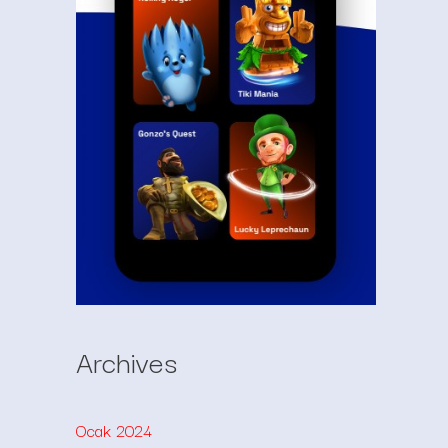
Archives
Ocak 2024