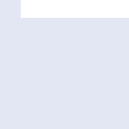
Casino
Oyunları