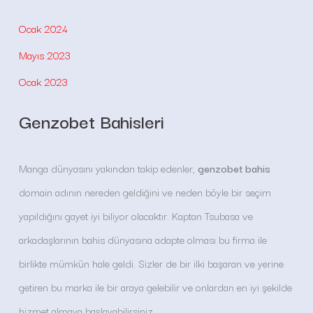
Ocak 2024
Mayıs 2023
Ocak 2023
Genzobet Bahisleri
Manga dünyasını yakından takip edenler,
genzobet bahis
domain adının nereden geldiğini ve neden böyle bir seçim
yapıldığını gayet iyi biliyor olacaktır. Kaptan Tsubasa ve
arkadaşlarının bahis dünyasına adapte olması bu firma ile
birlikte mümkün hale geldi. Sizler de bir ilki başaran ve yerine
getiren bu marka ile bir araya gelebilir ve onlardan en iyi şekilde
hizmet almaya başlayabilirsiniz.