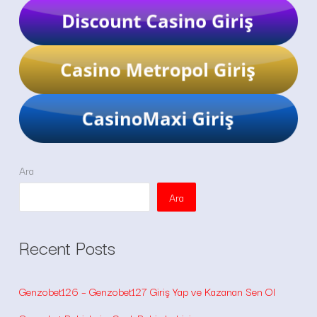
Ara
Ara
Recent Posts
Genzobet126 – Genzobet127 Giriş Yap ve Kazanan Sen Ol