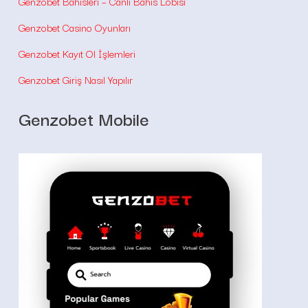
Genzobet Bahisleri – Canlı Bahis Lobisi
Genzobet Casino Oyunları
Genzobet Kayıt Ol İşlemleri
Genzobet Giriş Nasıl Yapılır
Genzobet Mobile