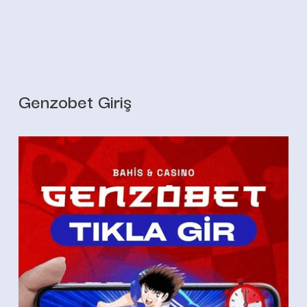
Genzobet Giriş