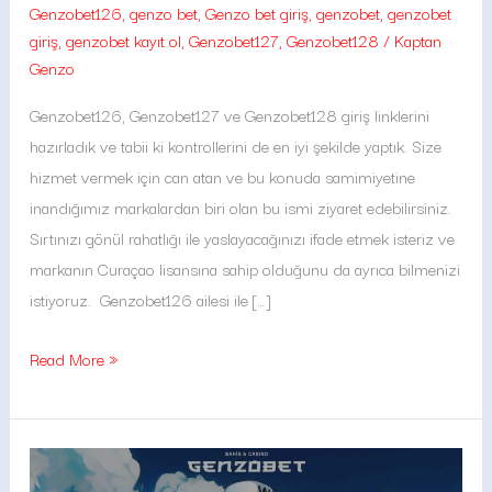
Genzobet126
,
genzo bet
,
Genzo bet giriş
,
genzobet
,
genzobet
giriş
,
genzobet kayıt ol
,
Genzobet127
,
Genzobet128
/
Kaptan
Genzo
Genzobet126, Genzobet127 ve Genzobet128 giriş linklerini
hazırladık ve tabii ki kontrollerini de en iyi şekilde yaptık. Size
hizmet vermek için can atan ve bu konuda samimiyetine
inandığımız markalardan biri olan bu ismi ziyaret edebilirsiniz.
Sırtınızı gönül rahatlığı ile yaslayacağınızı ifade etmek isteriz ve
markanın Curaçao lisansına sahip olduğunu da ayrıca bilmenizi
istiyoruz. Genzobet126 ailesi ile […]
Genzobet126
Read More »
–
Genzobet127
Giriş
Yap