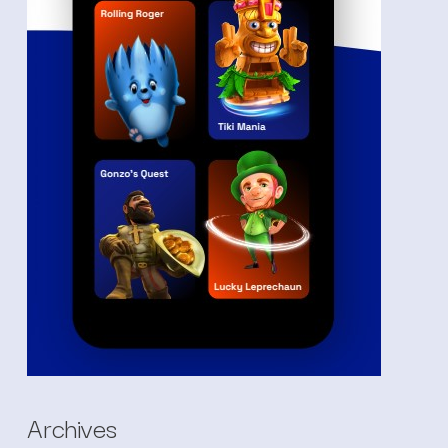
Archives