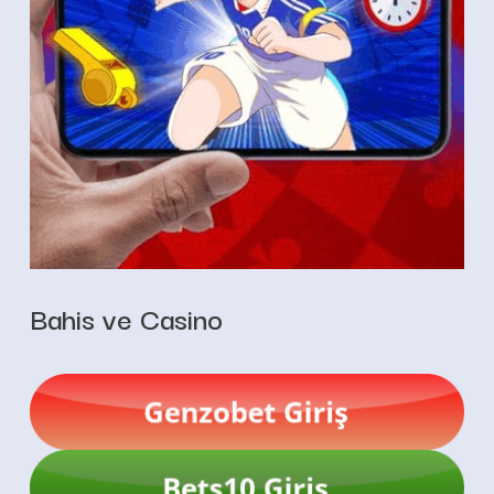
Bahis ve Casino