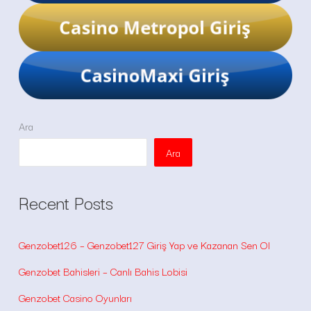
Ara
Ara
Recent Posts
Genzobet126 – Genzobet127 Giriş Yap ve Kazanan Sen Ol
Genzobet Bahisleri – Canlı Bahis Lobisi
Genzobet Casino Oyunları