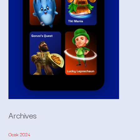
Archives
Ocak 2024