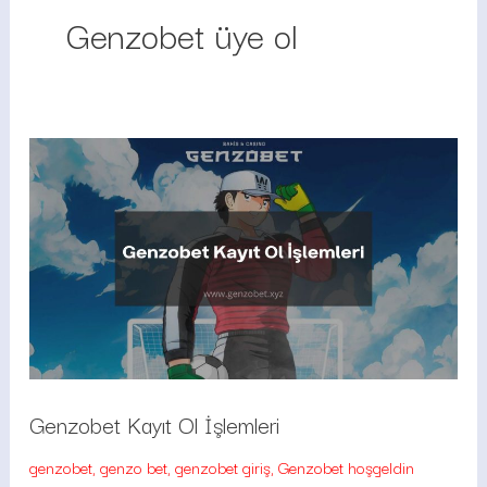
Genzobet üye ol
Genzobet Kayıt Ol İşlemleri
genzobet
,
genzo bet
,
genzobet giriş
,
Genzobet hoşgeldin