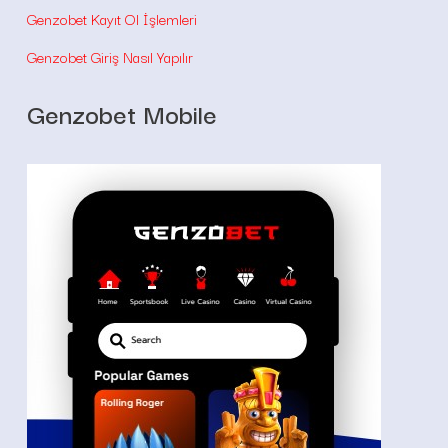
Genzobet Kayıt Ol İşlemleri
Genzobet Giriş Nasıl Yapılır
Genzobet Mobile