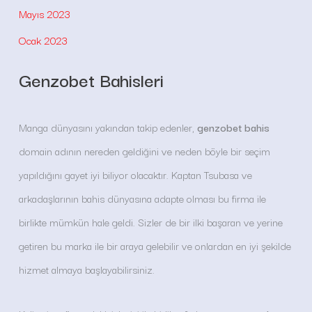
Mayıs 2023
Ocak 2023
Genzobet Bahisleri
Manga dünyasını yakından takip edenler,
genzobet bahis
domain adının nereden geldiğini ve neden böyle bir seçim
yapıldığını gayet iyi biliyor olacaktır. Kaptan Tsubasa ve
arkadaşlarının bahis dünyasına adapte olması bu firma ile
birlikte mümkün hale geldi. Sizler de bir ilki başaran ve yerine
getiren bu marka ile bir araya gelebilir ve onlardan en iyi şekilde
hizmet almaya başlayabilirsiniz.